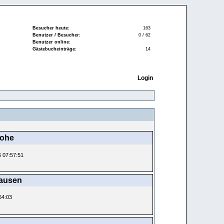
Besucher heute:
163
Benutzer / Besucher:
0 / 62
Benutzer online:
Gästebucheinträge:
14
Login
lohe
6 07:57:51
hausen
:54:03