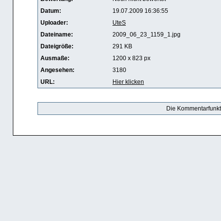
Datum:
19.07.2009 16:36:55
Uploader:
UteS
Dateiname:
2009_06_23_1159_1.jpg
Dateigröße:
291 KB
Ausmaße:
1200 x 823 px
Angesehen:
3180
URL:
Hier klicken
Die Kommentarfunktio