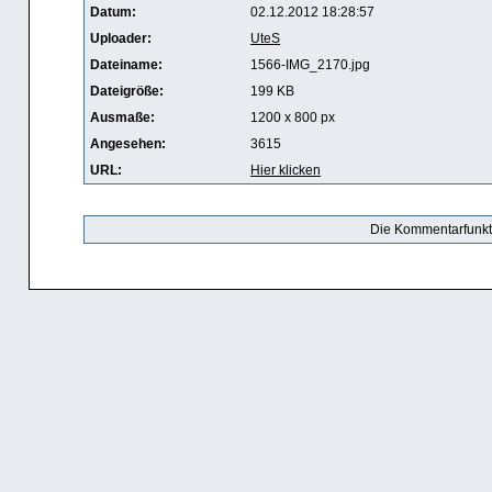
Datum:
02.12.2012 18:28:57
Uploader:
UteS
Dateiname:
1566-IMG_2170.jpg
Dateigröße:
199 KB
Ausmaße:
1200 x 800 px
Angesehen:
3615
URL:
Hier klicken
Die Kommentarfunktio